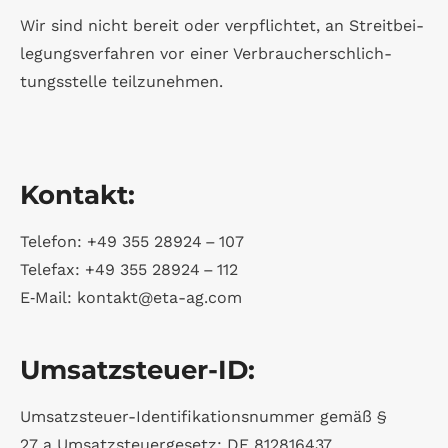
Wir sind nicht bereit oder ver­pflich­tet, an Streit­bei­
le­gungs­ver­fah­ren vor einer Ver­brau­cher­schlich­
tungs­stelle teilzunehmen.
Kon­takt:
Tele­fon: +49 355 28924 – 107
Tele­fax: +49 355 28924 – 112
E‑Mail: kontakt@eta-ag.com
Umsatz­steuer-ID:
Umsatz­steuer-Iden­ti­fi­ka­ti­ons­num­mer gemäß §
27 a Umsatz­steu­er­ge­setz: DE 812816437