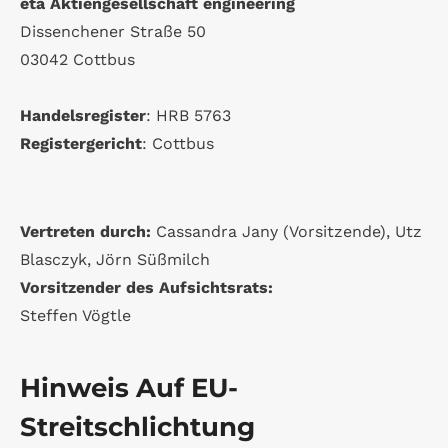
eta Akti­en­ge­sell­schaft engi­nee­ring
Dis­sen­che­ner Straße 50
03042 Cott­bus
Han­dels­re­gis­ter
: HRB 5763
Regis­ter­ge­richt
: Cott­bus
Ver­tre­ten durch:
Cas­san­dra Jany (Vor­sit­zende), Utz
Bla­sc­zyk, Jörn Süß­milch
Vor­sit­zen­der des Auf­sichts­rats:
Stef­fen Vögtle
Hin­weis Auf EU-
Streitschlichtung