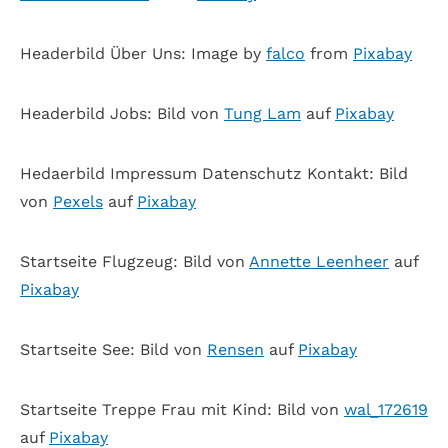
Hea­der­bild Über Uns: Image by
falco
from
Pix­a­bay
Hea­der­bild Jobs: Bild von
Tung Lam
auf
Pix­a­bay
Hedaer­bild Impres­sum Daten­schutz Kon­takt: Bild
von
Pexels
auf
Pix­a­bay
Start­seite Flug­zeug: Bild von
Annette Leen­heer
auf
Pix­a­bay
Start­seite See: Bild von
Ren­sen
auf
Pix­a­bay
Start­seite Treppe Frau mit Kind: Bild von
wal_172619
auf
Pix­a­bay