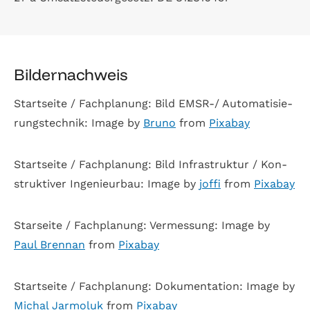
Bil­der­nach­weis
Start­seite / Fach­pla­nung: Bild EMSR-/ Auto­ma­ti­sie­
rungs­tech­nik: Image by
Bruno
from
Pix­a­bay
Start­seite / Fach­pla­nung: Bild Infra­struk­tur / Kon­
struk­ti­ver Inge­nieur­bau: Image by
joffi
from
Pix­a­bay
Star­seite / Fach­pla­nung: Ver­mes­sung: Image by
Paul Brennan
from
Pix­a­bay
Start­seite / Fach­pla­nung: Doku­men­ta­tion: Image by
Michal Jar­mo­luk
from
Pix­a­bay