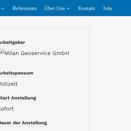
Refe­ren­zen
Über Uns
Kon­takt
Jobs
Arbeitgeber
Arbeitspensum
Vollzeit
Start Anstellung
sofort
Dauer der Anstellung