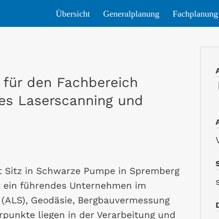
Über­sicht
Gene­ral­pla­nung
Fach­pla­nung
 für den Fachbereich
hes Laserscanning und
 Sitz in Schwarze Pumpe in Spremberg
t ein führendes Unternehmen im
g (ALS), Geodäsie, Bergbauvermessung
punkte liegen in der Verarbeitung und