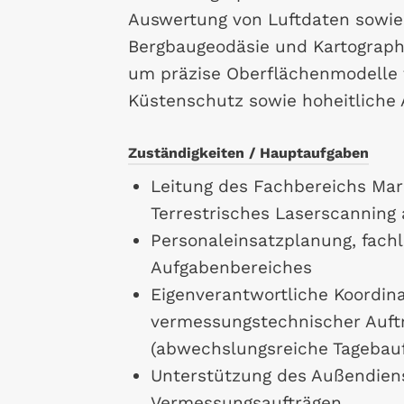
Auswertung von Luftdaten sowie
Bergbaugeodäsie und Kartographi
um präzise Oberflächenmodelle 
Küstenschutz sowie hoheitliche 
Zuständigkeiten / Hauptaufgaben
Leitung des Fachbereichs Ma
Terrestrisches Laserscannin
Personaleinsatzplanung, fach
Aufgabenbereiches
Eigenverantwortliche Koordin
vermessungstechnischer Auft
(abwechslungsreiche Tagebauf
Unterstützung des Außendiens
Vermessungsaufträgen