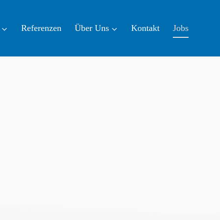
Refe­ren­zen
Über Uns
Kon­takt
Jobs