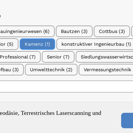
e
au­in­ge­nieur­we­sen
(6)
Baut­zen
(3)
Cott­bus
(3)
ior
(5)
Kamenz
(1)
kon­struk­ti­ver Inge­nieur­bau
(1)
Pro­fes­sio­nal
(7)
Senior
(7)
Sied­lungs­was­ser­wirt­
ef­bau
(3)
Umwelt­tech­nik
(2)
Ver­mes­sungs­tech­nik
­dä­sie, Ter­res­tri­sches Laser­scan­ning und