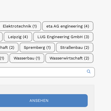
Elek­tro­tech­nik
(1)
eta AG engi­nee­ring
(4)
Leip­zig
(4)
LUG Engi­nee­ring GmbH
(3)
schaft
(2)
Sprem­berg
(1)
Stra­ßen­bau
(2)
(1)
Was­ser­bau
(1)
Was­ser­wirt­schaft
(2)
S
E
A
R
C
H
ANSE­HEN