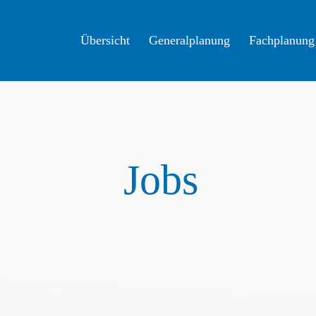
Über­sicht
Gene­ral­pla­nung
Fach­pla­nung
Jobs