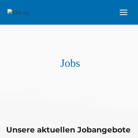
Zum
Inhalt
springen
Jobs
Unsere aktu­el­len Jobangebote