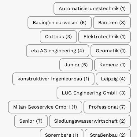
Auto­ma­ti­sie­rungs­tech­nik
(1)
Bau­in­ge­nieur­we­sen
(6)
Baut­zen
(3)
Cott­bus
(3)
Elek­tro­tech­nik
(1)
eta AG engi­nee­ring
(4)
Geo­ma­tik
(1)
Junior
(5)
Kamenz
(1)
kon­struk­ti­ver Inge­nieur­bau
(1)
Leip­zig
(4)
LUG Engi­nee­ring GmbH
(3)
Milan Geo­ser­vice GmbH
(1)
Pro­fes­sio­nal
(7)
Senior
(7)
Sied­lungs­was­ser­wirt­schaft
(2)
Sprem­berg
(1)
Stra­ßen­bau
(2)