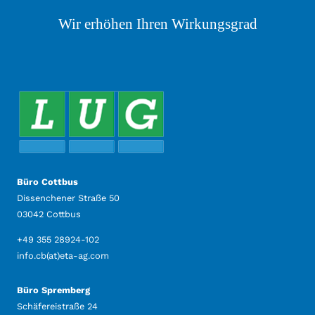
j
Wir erhöhen Ihren Wirkungsgrad
o
b
s
Büro Cottbus
Dissenchener Straße 50
03042 Cottbus
+49 355 28924-102
info.cb(at)eta-ag.com
Büro Spremberg
Schäfereistraße 24